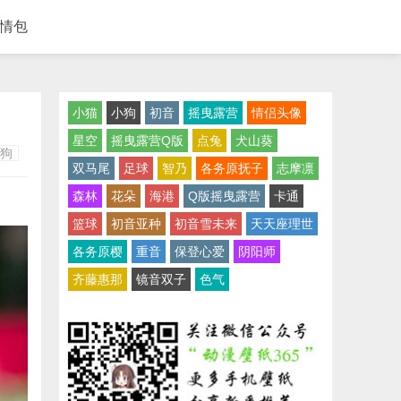
情包
小猫
小狗
初音
摇曳露营
情侣头像
星空
摇曳露营Q版
点兔
犬山葵
狗
双马尾
足球
智乃
各务原抚子
志摩凛
森林
花朵
海港
Q版摇曳露营
卡通
篮球
初音亚种
初音雪未来
天天座理世
各务原樱
重音
保登心爱
阴阳师
齐藤惠那
镜音双子
色气