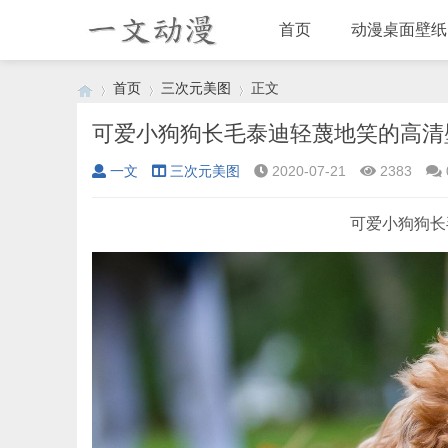
首页
动漫桌面壁纸
首页
三次元美图
正文
可爱小狗狗长毛泰迪轻蔑地笑的高清
一文
三次元美图
2020-07-21
2383
›
›
›
可爱小狗狗长