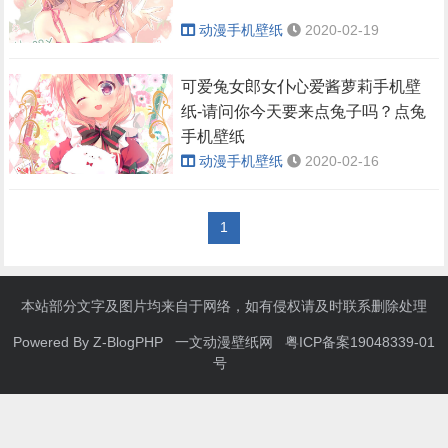
动漫手机壁纸
2020-02-19
可爱兔女郎女仆心爱酱萝莉手机壁
纸-请问你今天要来点兔子吗？点兔
手机壁纸
动漫手机壁纸
2020-02-16
1
本站部分文字及图片均来自于网络，如有侵权请及时联系删除处理
Powered By
Z-BlogPHP
一文动漫壁纸网
粤ICP备案19048339-01
号