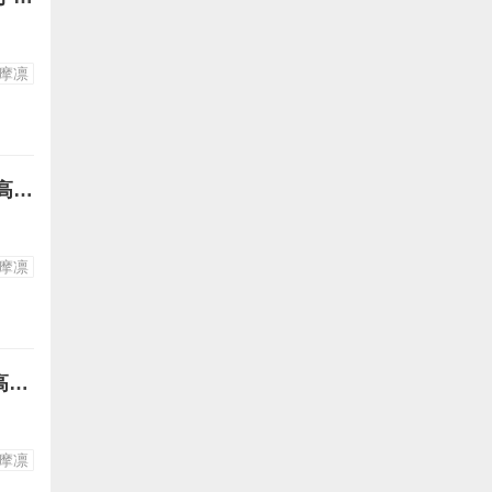
摩凛
摇曳露营各务原抚子志摩凛图片35-抚子与芝麻凛在晚上自拍旋转夜空高清竖屏壁纸手机图片下载
摩凛
摇曳露营各务原抚子志摩凛图片34-抚子的开心时刻Q版芝麻凛和犬妹高清竖屏壁纸手机图片下载
摩凛