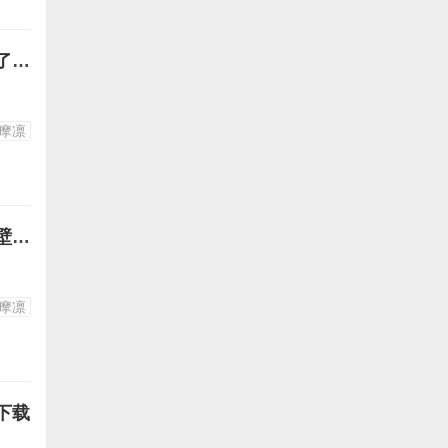
摇曳露营各务原抚子志摩凛图片28-抚子和芝麻凛夏天在海边露出胸罩了高清竖屏壁纸手机图片下载
摩凛
摇曳露营各务原抚子志摩凛图片27-抚子和犬妹小明露营拍照高清竖屏壁纸手机图片下载
摩凛
下载