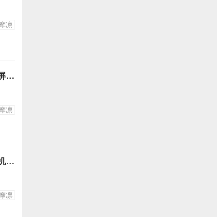
摩凛
摇曳露营各务原抚子志摩凛图片30-抚子和芝麻凛开心出发露营高清竖屏壁纸手机图片下载
摩凛
摇曳露营各务原抚子志摩凛图片29-抚子和芝麻凛露营高清竖屏壁纸手机图片下载
摩凛