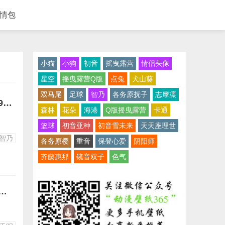
情包
小猫
小狗
初音
摇曳露营
情侣头像
星空
摇曳露营Q版
点兔
犬山葵
双马尾
足球
智乃
各务原抚子
志摩凛
[Top]o△o可爱智乃抱枕图手机壁纸-请问你今天要来点兔子吗？1440x900点兔大图高清萝莉壁纸
森林
花朵
海港
Q版摇曳露营
卡通
篮球
初音亚种
初音雪未来
天天座理世
智乃
各务原樱
重音
保登心爱
阴阳师
齐藤惠那
镜音双子
色气
子Q版犬妹小明大垣千明生日人设官方宣传竖屏手机壁纸下载