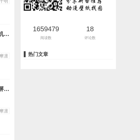
千明
1659479
18
摇曳露营各务原抚子志摩凛图片43-抚子和芝麻凛合照高清竖屏壁纸手机图片下载
阅读数
评论数
热门文章
摩凛
摇曳露营各务原抚子志摩凛图片42-内衣诱惑抚子和芝麻凛合照高清竖屏壁纸手机图片下载
摩凛