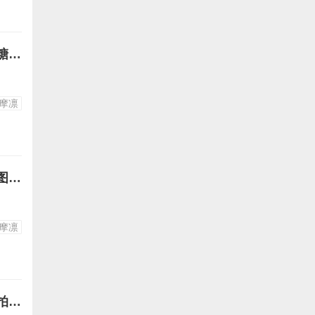
摇曳露营各务原抚子志摩凛图片33-抚子与芝麻凛的和服装出行喂棉花糖和烤鱿鱼高清竖屏壁纸手机图片下载
摩凛
摇曳露营各务原抚子志摩凛图片32-抚子的美食梦想高清竖屏壁纸手机图片下载
摩凛
摇曳露营各务原抚子志摩凛图片31-精美图抚子与芝麻凛在富士山下自拍高清竖屏壁纸手机图片下载